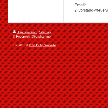
Email:
2. vorstand@feuer
Druckversion
|
Sitemap
© Feuerwehr Oberpframmern
Erstellt mit
IONOS MyWebsite
.